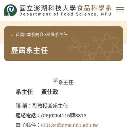
跳
到
主
要
內
:::
首頁
>
本系簡介
>
歷屆系主任
容
區
歷屆系主任
塊
系主任 黃仕政
職 稱：副教授兼系主任
連絡電話：(06)9264115轉3813
電子郵件：
t20134@gms.npu.edu.tw